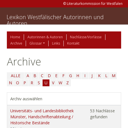
© Literaturkommission für Westfalen
Lexikon Westfälischer Autorinnen und
Autoren
Home
Autorinnen & Autoren
Nachlässe/Vorlässe
Archive
Glossar
Links
Kontakt
Archive
ALLE
A
B
C
D
E
F
G
H
I
J
K
L
M
N
O
P
R
S
U
V
W
Z
Archiv auswählen
Universitäts- und Landesbibliothek
53 Nachlässe
Münster, Handschriftenabteilung /
gefunden
Historische Bestände