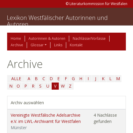
© Literaturkommission für Westfalen
Lexikon Westfälischer Autorinnen und
Autoren
Home
Autorinnen & Autoren
Nachlässe/Vorlässe
Archive
Glossar
Links
Kontakt
Archive
ALLE
A
B
C
D
E
F
G
H
I
J
K
L
M
N
O
P
R
S
U
V
W
Z
Archiv auswählen
Vereinigte Westfälische Adelsarchive
4 Nachlässe
e.V. im LWL-Archivamt für Westfalen
gefunden
Münster