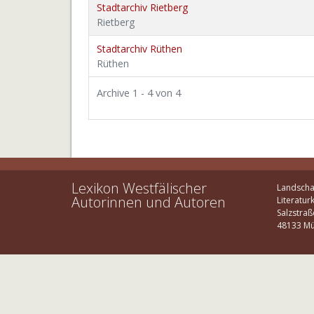
Stadtarchiv Rietberg
Rietberg
Stadtarchiv Rüthen
Rüthen
Archive 1 - 4 von 4
Lexikon Westfälischer
Landscha
Autorinnen und Autoren
Literatur
Salzstraß
48133 Mü