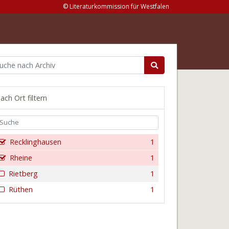
© Literaturkommission für Westfalen
ach Ort filtern
Recklinghausen
1
Rheine
1
Rietberg
1
Rüthen
1