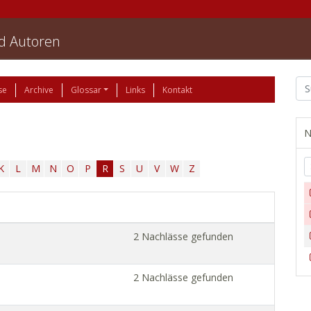
nd Autoren
se
Archive
Glossar
Links
Kontakt
N
K
L
M
N
O
P
R
S
U
V
W
Z
2 Nachlässe gefunden
2 Nachlässe gefunden