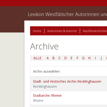
Lexikon Westfälischer Autorinnen u
Home
Autorinnen & Autoren
Nachlässe/Vorläs
Archive
ALLE
A
B
C
D
E
F
G
H
I
J
Archiv auswählen
Stadt- und Vestisches Archiv Recklinghausen
Recklinghausen
Stadtarchiv Rheine
Rheine