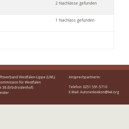
2 Nachlässe gefunden
1 Nachlass gefunden
ftsverband Westfalen-Lippe (LWL)
Ansprechpartnerin:
kommission für Westfalen
Telefon: 0251 591-5710
e 38 (Erbdrostenhof)
E-Mail: Autorenlexikon@lwl.org
nster