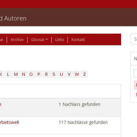
nd Autoren
se
Archive
Glossar
Links
Kontakt
N
K
L
M
N
O
P
R
S
U
V
W
Z
n
1 Nachlass gefunden
Arbeitswelt
117 Nachlässe gefunden