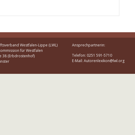
ftsverband Westfalen-Lippe (LWL)
Ansprechpartnerin:
kommission für Westfalen
Telefon: 0251 591-5710
e 38 (Erbdrostenhof)
E-Mail: Autorenlexikon@lwl.org
nster