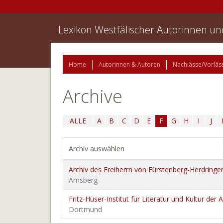
Lexikon Westfälischer Autorinnen u
Home
Autorinnen & Autoren
Nachlässe/Vorläs
Archive
ALLE
A
B
C
D
E
F
G
H
I
J
Archiv auswählen
Archiv des Freiherrn von Fürstenberg-Herdringe
Arnsberg
Fritz-Hüser-Institut für Literatur und Kultur der 
Dortmund