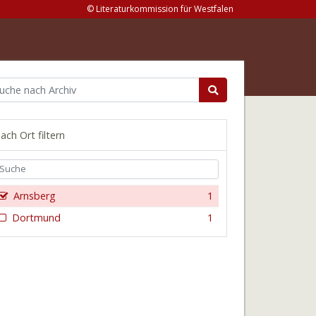
© Literaturkommission für Westfalen
ach Ort filtern
Arnsberg
1
Dortmund
1