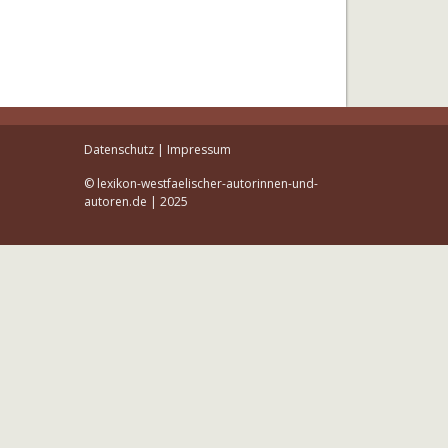
Datenschutz
|
Impressum
© lexikon-westfaelischer-autorinnen-und-
autoren.de | 2025