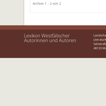
Archive 1 - 2 von 2
Lexikon Westfälischer
Landscha
Autorinnen und Autoren
Literatur
Salzstraß
48133 Mü