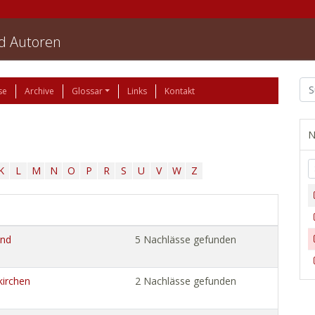
nd Autoren
se
Archive
Glossar
Links
Kontakt
N
K
L
M
N
O
P
R
S
U
V
W
Z
und
5 Nachlässe gefunden
kirchen
2 Nachlässe gefunden