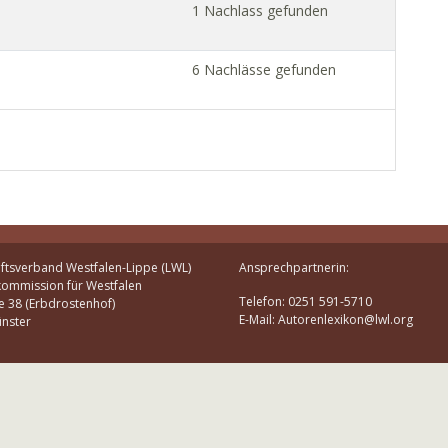
1 Nachlass gefunden
6 Nachlässe gefunden
ftsverband Westfalen-Lippe (LWL)
Ansprechpartnerin:
kommission für Westfalen
Telefon: 0251 591-5710
e 38 (Erbdrostenhof)
E-Mail: Autorenlexikon@lwl.org
nster