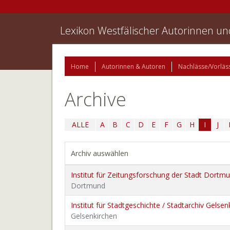
Lexikon Westfälischer Autorinnen u
Home
Autorinnen & Autoren
Nachlässe/Vorläs
Archive
ALLE
A
B
C
D
E
F
G
H
I
J
Archiv auswählen
Institut für Zeitungsforschung der Stadt Dortm
Dortmund
Institut für Stadtgeschichte / Stadtarchiv Gelsen
Gelsenkirchen