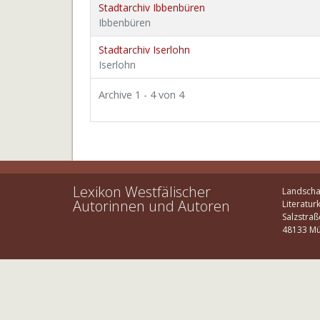
Stadtarchiv Ibbenbüren
Ibbenbüren
Stadtarchiv Iserlohn
Iserlohn
Archive 1 - 4 von 4
Lexikon Westfälischer
Landscha
Autorinnen und Autoren
Literatur
Salzstraß
48133 Mü