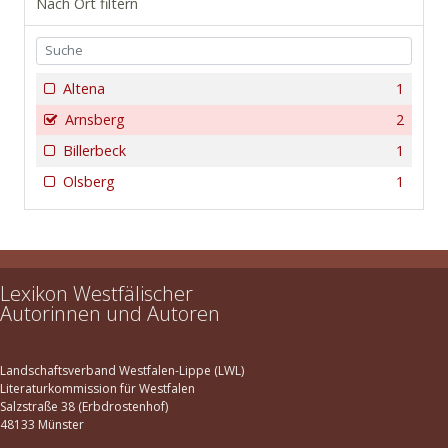
Nach Ort filtern
Altena
1
Arnsberg
2
Billerbeck
1
Olsberg
1
Lexikon Westfälischer
Autorinnen und Autoren
Landschaftsverband Westfalen-Lippe (LWL)
Literaturkommission für Westfalen
Salzstraße 38 (Erbdrostenhof)
48133 Münster