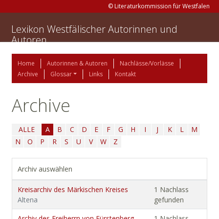
© Literaturkommission für Westfalen
Lexikon Westfälischer Autorinnen und
Autoren
Home
Autorinnen & Autoren
Nachlässe/Vorlässe
Archive
Glossar
Links
Kontakt
Archive
ALLE
A
B
C
D
E
F
G
H
I
J
K
L
M
N
O
P
R
S
U
V
W
Z
Archiv auswählen
Kreisarchiv des Märkischen Kreises
1 Nachlass
Altena
gefunden
Archiv des Freiherrn von Fürstenberg-
1 Nachlass