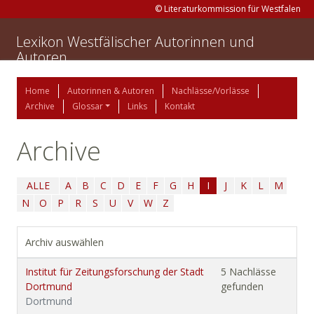
© Literaturkommission für Westfalen
Lexikon Westfälischer Autorinnen und
Autoren
Home
Autorinnen & Autoren
Nachlässe/Vorlässe
Archive
Glossar
Links
Kontakt
Archive
ALLE
A
B
C
D
E
F
G
H
I
J
K
L
M
N
O
P
R
S
U
V
W
Z
Archiv auswählen
Institut für Zeitungsforschung der Stadt
5 Nachlässe
Dortmund
gefunden
Dortmund