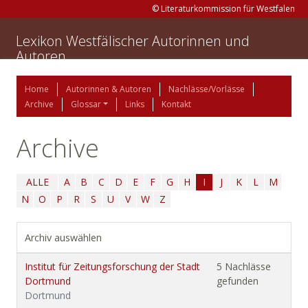
© Literaturkommission für Westfalen
Lexikon Westfälischer Autorinnen und
Autoren
Home
Autorinnen & Autoren
Nachlässe/Vorlässe
Archive
Glossar
Links
Kontakt
Archive
ALLE
A
B
C
D
E
F
G
H
I
J
K
L
M
N
O
P
R
S
U
V
W
Z
Archiv auswählen
Institut für Zeitungsforschung der Stadt
5 Nachlässe
Dortmund
gefunden
Dortmund