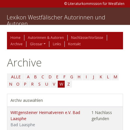
© Literaturkommission für Westfalen
Lexikon Westfälischer Autorinnen und
Autoren
Home
Autorinnen & Autoren
Nachlässe/Vorlässe
Archive
Glossar
Links
Kontakt
Archive
ALLE
A
B
C
D
E
F
G
H
I
J
K
L
M
N
O
P
R
S
U
V
W
Z
Archiv auswählen
Wittgensteiner Heimatverein e.V. Bad
1 Nachlass
Laasphe
gefunden
Bad Laasphe