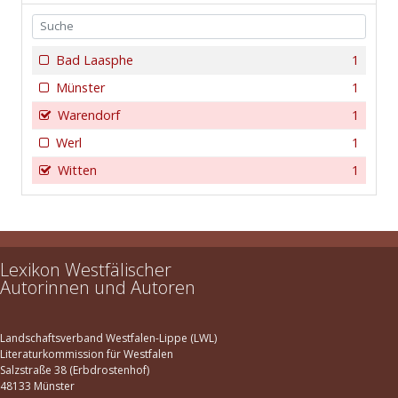
Bad Laasphe
1
Münster
1
Warendorf
1
Werl
1
Witten
1
Lexikon Westfälischer
Autorinnen und Autoren
Landschaftsverband Westfalen-Lippe (LWL)
Literaturkommission für Westfalen
Salzstraße 38 (Erbdrostenhof)
48133 Münster