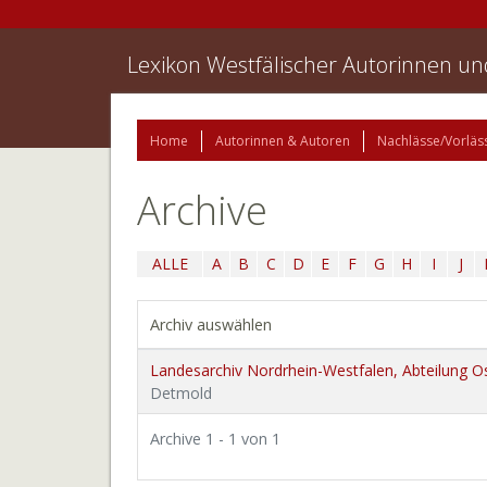
Lexikon Westfälischer Autorinnen u
Home
Autorinnen & Autoren
Nachlässe/Vorläs
Archive
ALLE
A
B
C
D
E
F
G
H
I
J
Archiv auswählen
Landesarchiv Nordrhein-Westfalen, Abteilung O
Detmold
Archive 1 - 1 von 1