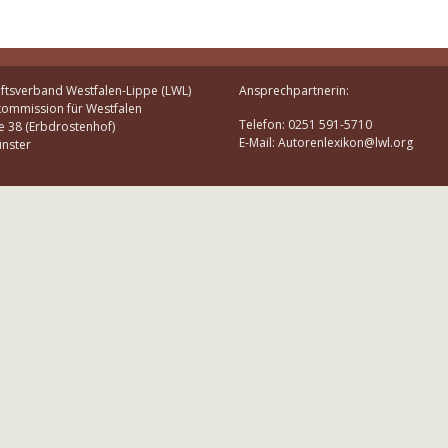
ftsverband Westfalen-Lippe (LWL)
Ansprechpartnerin:
kommission für Westfalen
Telefon: 0251 591-5710
e 38 (Erbdrostenhof)
E-Mail: Autorenlexikon@lwl.org
nster