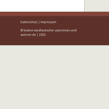
Datenschutz
|
Impressum
© lexikon-westfaelischer-autorinnen-und-
autoren.de | 2025