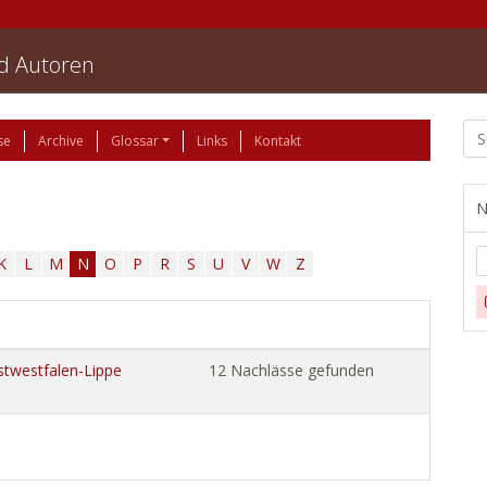
nd Autoren
se
Archive
Glossar
Links
Kontakt
N
K
L
M
N
O
P
R
S
U
V
W
Z
stwestfalen-Lippe
12 Nachlässe gefunden