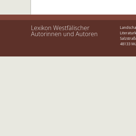
Lexikon Westfälischer
Landscha
Autorinnen und Autoren
Literatur
Salzstraß
48133 Mü