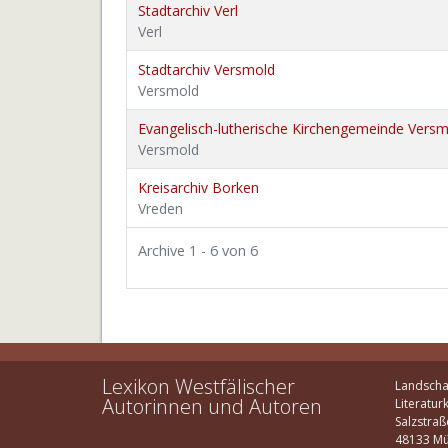
Stadtarchiv Verl
Verl
Stadtarchiv Versmold
Versmold
Evangelisch-lutherische Kirchengemeinde Vers
Versmold
Kreisarchiv Borken
Vreden
Archive 1 - 6 von 6
Lexikon Westfälischer
Landscha
Autorinnen und Autoren
Literatur
Salzstraß
48133 Mü