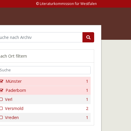
© Literaturkommission für Westfalen
ach Ort filtern
Münster
1
Paderborn
1
Verl
1
Versmold
2
Vreden
1