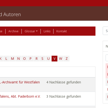
nd Autoren
se
Archive
Glossar
Links
Kontakt
N
K
L
M
N
O
P
R
S
U
V
W
Z
WL-Archivamt für Westfalen
4 Nachlässe gefunden
alens, Abt. Paderborn e.V.
3 Nachlässe gefunden