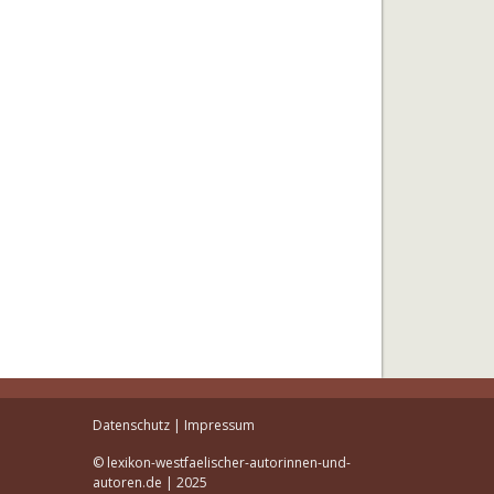
Datenschutz
|
Impressum
© lexikon-westfaelischer-autorinnen-und-
autoren.de | 2025