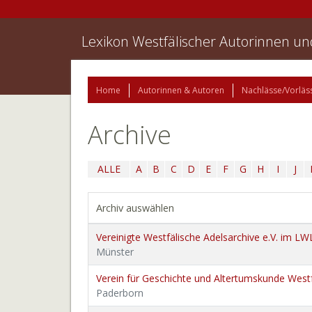
Lexikon Westfälischer Autorinnen u
Home
Autorinnen & Autoren
Nachlässe/Vorläs
Archive
ALLE
A
B
C
D
E
F
G
H
I
J
Archiv auswählen
Vereinigte Westfälische Adelsarchive e.V. im L
Münster
Verein für Geschichte und Altertumskunde Westf
Paderborn