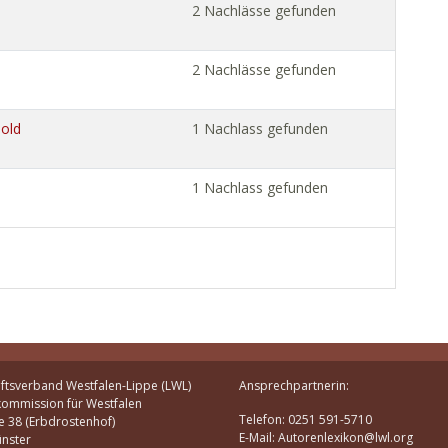
2 Nachlässe gefunden
2 Nachlässe gefunden
mold
1 Nachlass gefunden
1 Nachlass gefunden
ftsverband Westfalen-Lippe (LWL)
Ansprechpartnerin:
kommission für Westfalen
Telefon: 0251 591-5710
e 38 (Erbdrostenhof)
E-Mail: Autorenlexikon@lwl.org
nster