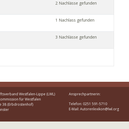
2 Nachlässe gefunden
1 Nachlass gefunden
3 Nachlässe gefunden
ftsverband Westfalen-Lippe (LWL)
Ansprechpartnerin:
kommission für Westfalen
Telefon: 0251 591-5710
e 38 (Erbdrostenhof)
E-Mail: Autorenlexikon@lwl.org
nster