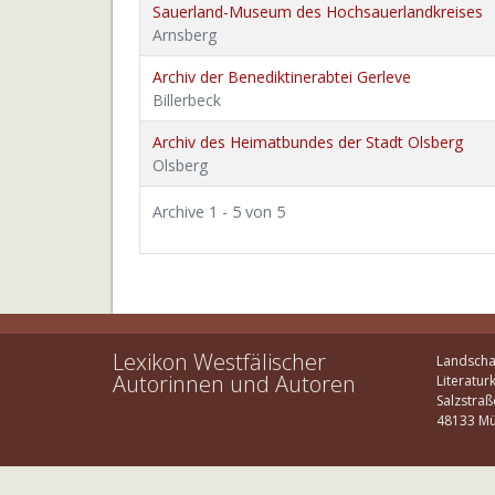
Sauerland-Museum des Hochsauerlandkreises
Arnsberg
Archiv der Benediktinerabtei Gerleve
Billerbeck
Archiv des Heimatbundes der Stadt Olsberg
Olsberg
Archive 1 - 5 von 5
Lexikon Westfälischer
Landscha
Autorinnen und Autoren
Literatur
Salzstraß
48133 Mü