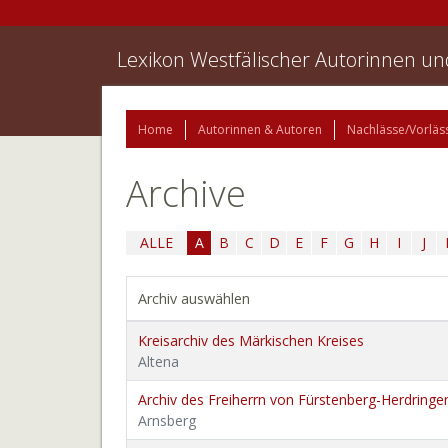
Lexikon Westfälischer Autorinnen u
Home
Autorinnen & Autoren
Nachlässe/Vorläs
Archive
ALLE
A
B
C
D
E
F
G
H
I
J
Archiv auswählen
Kreisarchiv des Märkischen Kreises
Altena
Archiv des Freiherrn von Fürstenberg-Herdringe
Arnsberg