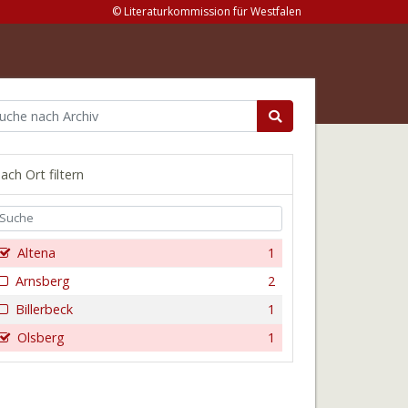
© Literaturkommission für Westfalen
ach Ort filtern
Altena
1
Arnsberg
2
Billerbeck
1
Olsberg
1