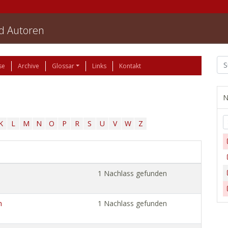
nd Autoren
se
Archive
Glossar
Links
Kontakt
N
K
L
M
N
O
P
R
S
U
V
W
Z
1 Nachlass gefunden
n
1 Nachlass gefunden