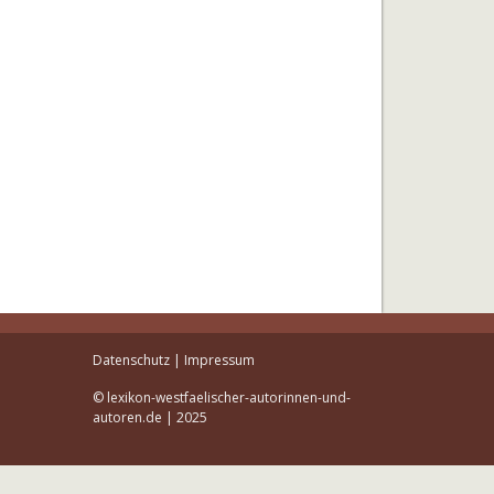
Datenschutz
|
Impressum
© lexikon-westfaelischer-autorinnen-und-
autoren.de | 2025