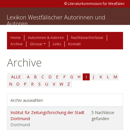
© Literaturkommission für Westfalen
Lexikon Westfälischer Autorinnen und
Autoren
Home
Autorinnen & Autoren
Nachlässe/Vorlässe
Archive
Glossar
Links
Kontakt
Archive
ALLE
A
B
C
D
E
F
G
H
I
J
K
L
M
N
O
P
R
S
U
V
W
Z
Archiv auswählen
Institut für Zeitungsforschung der Stadt
5 Nachlässe
Dortmund
gefunden
Dortmund