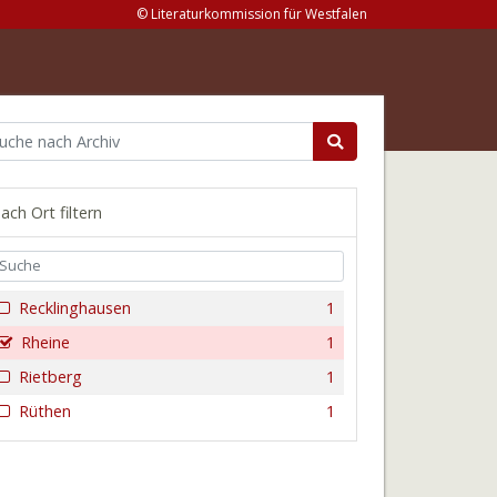
© Literaturkommission für Westfalen
ach Ort filtern
Recklinghausen
1
Rheine
1
Rietberg
1
Rüthen
1