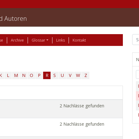
nd Autoren
se
Archive
Glossar
Links
Kontakt
N
K
L
M
N
O
P
R
S
U
V
W
Z
2 Nachlässe gefunden
2 Nachlässe gefunden