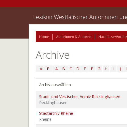
Lexikon Westfälischer Autorinnen u
Home
Autorinnen & Autoren
Nachlässe/Vorläs
Archive
ALLE
A
B
C
D
E
F
G
H
I
J
Archiv auswählen
Stadt- und Vestisches Archiv Recklinghausen
Recklinghausen
Stadtarchiv Rheine
Rheine