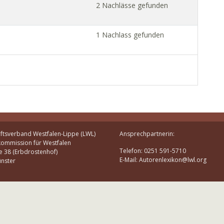
2 Nachlässe gefunden
1 Nachlass gefunden
ftsverband Westfalen-Lippe (LWL)
Ansprechpartnerin:
kommission für Westfalen
Telefon: 0251 591-5710
e 38 (Erbdrostenhof)
E-Mail: Autorenlexikon@lwl.org
nster