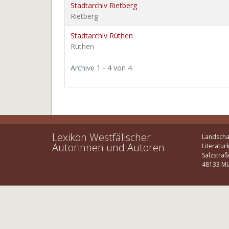
Stadtarchiv Rietberg
Rietberg
Stadtarchiv Rüthen
Rüthen
Archive 1 - 4 von 4
Lexikon Westfälischer
Landscha
Autorinnen und Autoren
Literatur
Salzstraß
48133 Mü