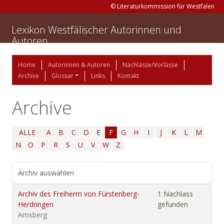
© Literaturkommission für Westfalen
Lexikon Westfälischer Autorinnen und
Autoren
Home
Autorinnen & Autoren
Nachlässe/Vorlässe
Archive
Glossar
Links
Kontakt
Archive
ALLE
A
B
C
D
E
F
G
H
I
J
K
L
M
N
O
P
R
S
U
V
W
Z
Archiv auswählen
Archiv des Freiherrn von Fürstenberg-
1 Nachlass
Herdringen
gefunden
Arnsberg