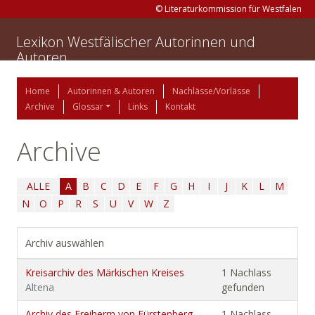
© Literaturkommission für Westfalen
Lexikon Westfälischer Autorinnen und
Autoren
Home
Autorinnen & Autoren
Nachlässe/Vorlässe
Archive
Glossar
Links
Kontakt
Archive
ALLE
A
B
C
D
E
F
G
H
I
J
K
L
M
N
O
P
R
S
U
V
W
Z
Archiv auswählen
Kreisarchiv des Märkischen Kreises
1 Nachlass
Altena
gefunden
Archiv des Freiherrn von Fürstenberg-
1 Nachlass