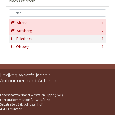
Nach Ort filtern
Altena
1
Arnsberg
2
Billerbeck
1
Olsberg
1
Lexikon Westfälischer
Autorinnen und Autoren
Landschaftsverband Westfalen-Lippe (LWL)
Literaturkommission für Westfalen
Salzstraße 38 (Erbdrostenhof)
48133 Münster