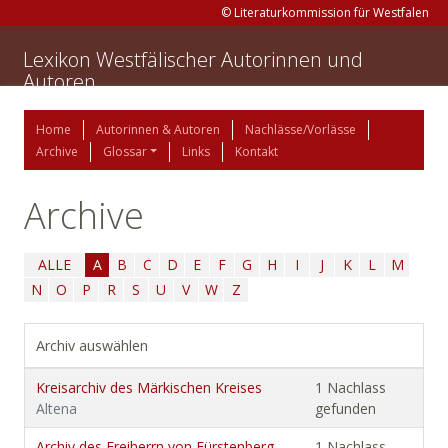
© Literaturkommission für Westfalen
Lexikon Westfälischer Autorinnen und
Autoren
Home
Autorinnen & Autoren
Nachlässe/Vorlässe
Archive
Glossar
Links
Kontakt
Archive
ALLE
A
B
C
D
E
F
G
H
I
J
K
L
M
N
O
P
R
S
U
V
W
Z
Archiv auswählen
Kreisarchiv des Märkischen Kreises
1 Nachlass
Altena
gefunden
Archiv des Freiherrn von Fürstenberg-
1 Nachlass