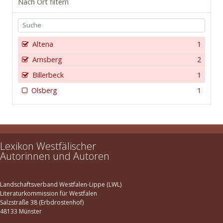
Nach Ort filtern
Altena
1
Arnsberg
2
Billerbeck
1
Olsberg
1
Lexikon Westfälischer
Autorinnen und Autoren
Landschaftsverband Westfalen-Lippe (LWL)
Literaturkommission für Westfalen
Salzstraße 38 (Erbdrostenhof)
48133 Münster