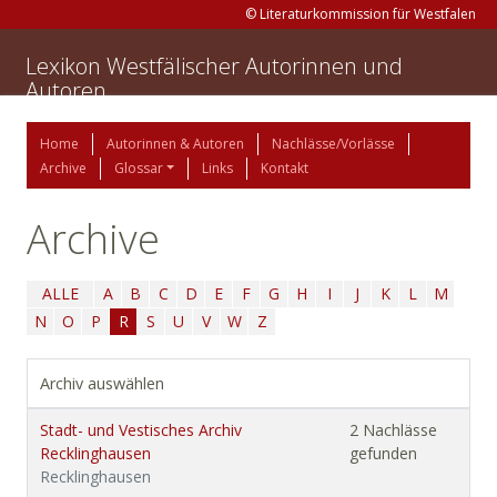
© Literaturkommission für Westfalen
Lexikon Westfälischer Autorinnen und
Autoren
Home
Autorinnen & Autoren
Nachlässe/Vorlässe
Archive
Glossar
Links
Kontakt
Archive
ALLE
A
B
C
D
E
F
G
H
I
J
K
L
M
N
O
P
R
S
U
V
W
Z
Archiv auswählen
Stadt- und Vestisches Archiv
2 Nachlässe
Recklinghausen
gefunden
Recklinghausen