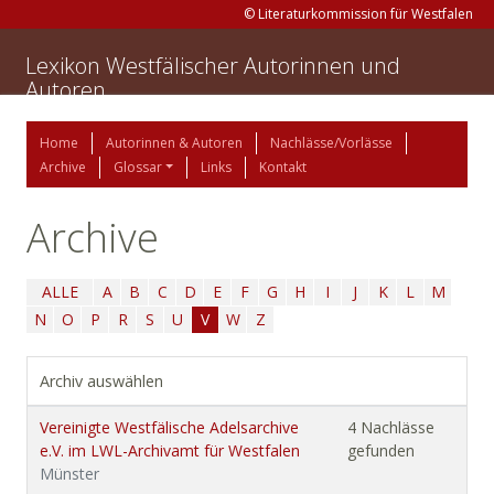
© Literaturkommission für Westfalen
Lexikon Westfälischer Autorinnen und
Autoren
Home
Autorinnen & Autoren
Nachlässe/Vorlässe
Archive
Glossar
Links
Kontakt
Archive
ALLE
A
B
C
D
E
F
G
H
I
J
K
L
M
N
O
P
R
S
U
V
W
Z
Archiv auswählen
Vereinigte Westfälische Adelsarchive
4 Nachlässe
e.V. im LWL-Archivamt für Westfalen
gefunden
Münster