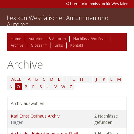
© Literaturkommission für Westfalen
Lexikon Westfälischer Autorinnen und
Autoren
Home
Autorinnen & Autoren
Nachlässe/Vorlässe
Archive
Glossar
Links
Kontakt
Archive
ALLE
A
B
C
D
E
F
G
H
I
J
K
L
M
N
O
P
R
S
U
V
W
Z
Archiv auswählen
Karl Ernst Osthaus Archiv
2 Nachlässe
Hagen
gefunden
Archiv des Heimatbundes der Stadt
3 Nachlässe