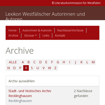
© Literaturkommission für Westfalen
Lexikon Westfälischer Autorinnen und
Autoren
Home
Autorinnen & Autoren
Nachlässe/Vorlässe
Archive
Glossar
Links
Kontakt
Archive
ALLE
A
B
C
D
E
F
G
H
I
J
K
L
M
N
O
P
R
S
U
V
W
Z
Archiv auswählen
Stadt- und Vestisches Archiv
2 Nachlässe
Recklinghausen
gefunden
Recklinghausen