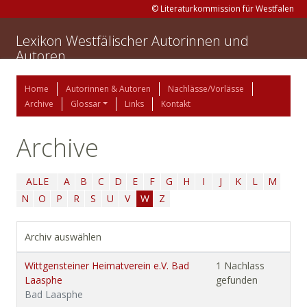
© Literaturkommission für Westfalen
Lexikon Westfälischer Autorinnen und
Autoren
Home
Autorinnen & Autoren
Nachlässe/Vorlässe
Archive
Glossar
Links
Kontakt
Archive
ALLE
A
B
C
D
E
F
G
H
I
J
K
L
M
N
O
P
R
S
U
V
W
Z
Archiv auswählen
Wittgensteiner Heimatverein e.V. Bad
1 Nachlass
Laasphe
gefunden
Bad Laasphe