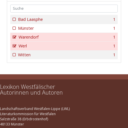
Bad Laasphe
1
Münster
1
Warendorf
1
Werl
1
Witten
1
Lexikon Westfälischer
Autorinnen und Autoren
Landschaftsverband Westfalen-Lippe (LWL)
Literaturkommission für Westfalen
Salzstraße 38 (Erbdrostenhof)
48133 Münster