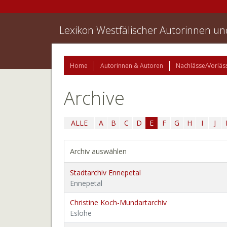
Lexikon Westfälischer Autorinnen u
Home
Autorinnen & Autoren
Nachlässe/Vorläs
Archive
ALLE
A
B
C
D
E
F
G
H
I
J
Archiv auswählen
Stadtarchiv Ennepetal
Ennepetal
Christine Koch-Mundartarchiv
Eslohe