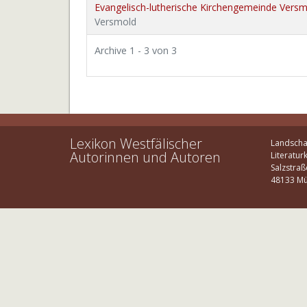
Evangelisch-lutherische Kirchengemeinde Vers
Versmold
Archive 1 - 3 von 3
Lexikon Westfälischer
Landscha
Autorinnen und Autoren
Literatur
Salzstraß
48133 Mü