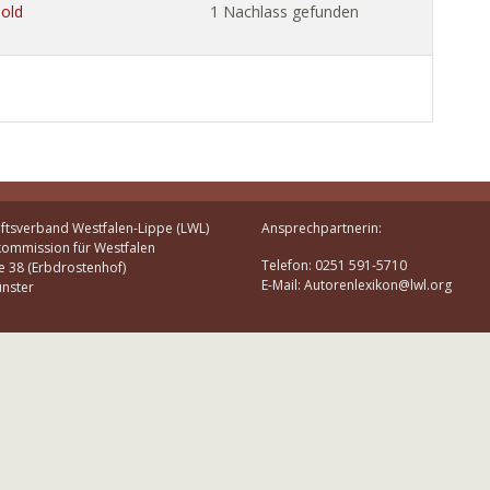
mold
1 Nachlass gefunden
ftsverband Westfalen-Lippe (LWL)
Ansprechpartnerin:
kommission für Westfalen
Telefon: 0251 591-5710
e 38 (Erbdrostenhof)
E-Mail: Autorenlexikon@lwl.org
nster