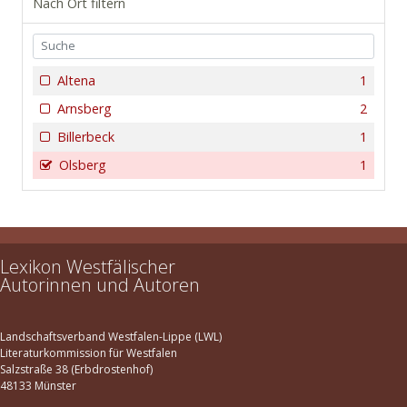
Nach Ort filtern
Altena
1
Arnsberg
2
Billerbeck
1
Olsberg
1
Lexikon Westfälischer
Autorinnen und Autoren
Landschaftsverband Westfalen-Lippe (LWL)
Literaturkommission für Westfalen
Salzstraße 38 (Erbdrostenhof)
48133 Münster