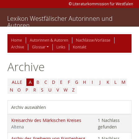
© Literaturkommission für Westfalen
Lexikon Westfälischer Autorinnen und
Autoren
Home
Autorinnen & Autoren
Nachlässe/Vorlässe
Archive
Glossar
Links
Kontakt
Archive
ALLE
A
B
C
D
E
F
G
H
I
J
K
L
M
N
O
P
R
S
U
V
W
Z
Archiv auswählen
Kreisarchiv des Märkischen Kreises
1 Nachlass
Altena
gefunden
Archiv des Freiherrn von Fürstenberg-
1 Nachlass