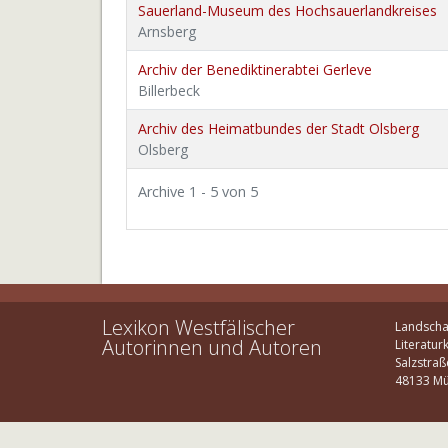
Sauerland-Museum des Hochsauerlandkreises
Arnsberg
Archiv der Benediktinerabtei Gerleve
Billerbeck
Archiv des Heimatbundes der Stadt Olsberg
Olsberg
Archive 1 - 5 von 5
Lexikon Westfälischer
Landscha
Autorinnen und Autoren
Literatur
Salzstraß
48133 Mü