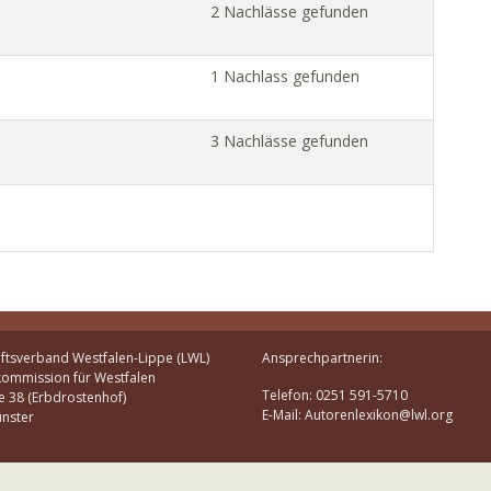
2 Nachlässe gefunden
1 Nachlass gefunden
3 Nachlässe gefunden
ftsverband Westfalen-Lippe (LWL)
Ansprechpartnerin:
kommission für Westfalen
Telefon: 0251 591-5710
e 38 (Erbdrostenhof)
E-Mail: Autorenlexikon@lwl.org
nster