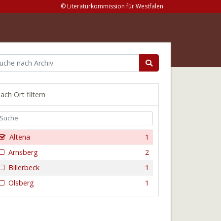
© Literaturkommission für Westfalen
ach Ort filtern
Altena
1
Arnsberg
2
Billerbeck
1
Olsberg
1