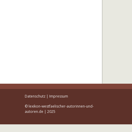
Datenschutz
|
Impressum
© lexikon-westfaelischer-autorinnen-und-
autoren.de | 2025