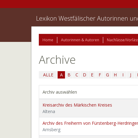
Lexikon Westfälischer Autorinnen u
Home
Autorinnen & Autoren
Nachlässe/Vorläs
Archive
ALLE
A
B
C
D
E
F
G
H
I
J
Archiv auswählen
Kreisarchiv des Märkischen Kreises
Altena
Archiv des Freiherrn von Fürstenberg-Herdringe
Arnsberg