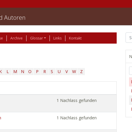
nd Autoren
se
Archive
Glossar
Links
Kontakt
N
K
L
M
N
O
P
R
S
U
V
W
Z
1 Nachlass gefunden
n
1 Nachlass gefunden