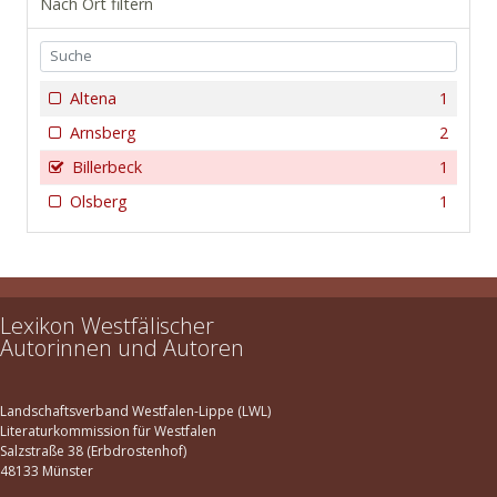
Nach Ort filtern
Altena
1
Arnsberg
2
Billerbeck
1
Olsberg
1
Lexikon Westfälischer
Autorinnen und Autoren
Landschaftsverband Westfalen-Lippe (LWL)
Literaturkommission für Westfalen
Salzstraße 38 (Erbdrostenhof)
48133 Münster