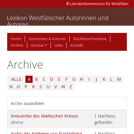
© Literaturkommission für Westfalen
Lexikon Westfälischer Autorinnen und
Autoren
Home
Autorinnen & Autoren
Nachlässe/Vorlässe
Archive
Glossar
Links
Kontakt
Archive
ALLE
A
B
C
D
E
F
G
H
I
J
K
L
M
N
O
P
R
S
U
V
W
Z
Archiv auswählen
Kreisarchiv des Märkischen Kreises
1 Nachlass
Altena
gefunden
Archiv des Freiherrn von Fürstenberg-
1 Nachlass