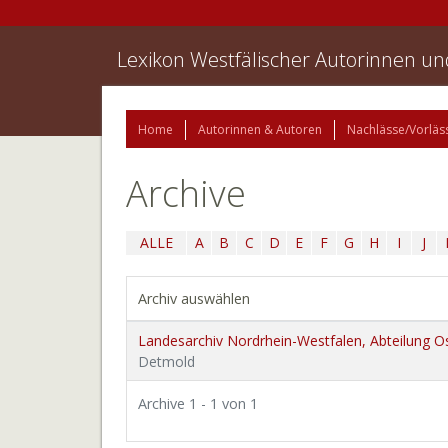
Lexikon Westfälischer Autorinnen u
Home
Autorinnen & Autoren
Nachlässe/Vorläs
Archive
ALLE
A
B
C
D
E
F
G
H
I
J
Archiv auswählen
Landesarchiv Nordrhein-Westfalen, Abteilung O
Detmold
Archive 1 - 1 von 1