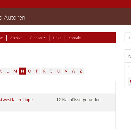
nd Autoren
se
Archive
Glossar
Links
Kontakt
N
K
L
M
N
O
P
R
S
U
V
W
Z
stwestfalen-Lippe
12 Nachlässe gefunden