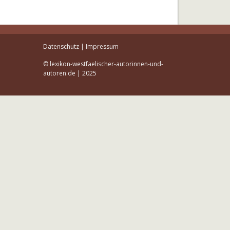
Datenschutz
|
Impressum
© lexikon-westfaelischer-autorinnen-und-
autoren.de | 2025