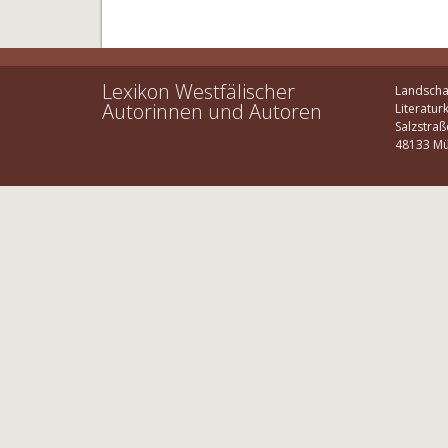
Lexikon Westfälischer
Landscha
Autorinnen und Autoren
Literatur
Salzstraß
48133 Mü