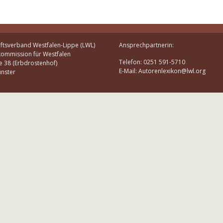
ftsverband Westfalen-Lippe (LWL)
Ansprechpartnerin:
kommission für Westfalen
Telefon: 0251 591-5710
e 38 (Erbdrostenhof)
E-Mail: Autorenlexikon@lwl.org
nster