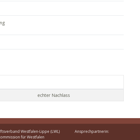
ung
echter Nachlass
ftsverband Westfalen-Lippe (LWL)
Ansprechpartnerin:
kommission für Westfalen