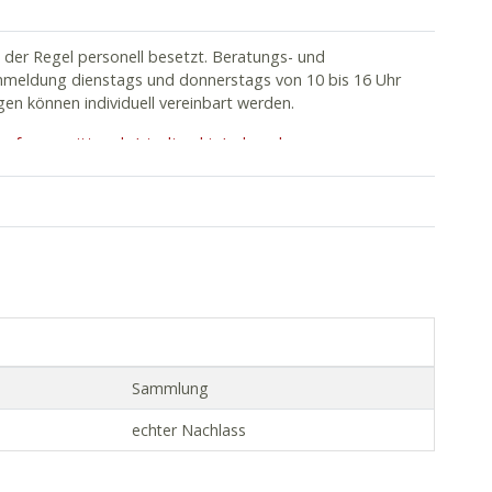
n der Regel personell besetzt. Beratungs- und
meldung dienstags und donnerstags von 10 bis 16 Uhr
n können individuell vereinbart werden.
turforum-witten.de/stadtarchiv/ueber-das-
Sammlung
echter Nachlass