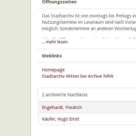
Öffnungszeiten
Das Stadtarchiv ist von montags bis freitags i
Nutzungstermine im Leseraum sind nach Voran
möglich. Sondertermine an anderen Wochentage
aktuelle Öffnungszeiten unter:
https://www.kul
... mehr lesen
stadtarchiv/oeffnungszeiten/
Weblinks
Homepage
Stadtarchiv Witten bei Archive NRW
2 archivierte Nachlässe
Engelhardt, Friedrich
Käufer, Hugo Ernst