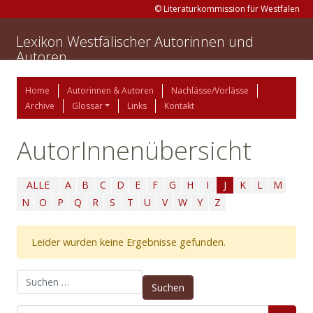
© Literaturkommission für Westfalen
Lexikon Westfälischer Autorinnen und
Autoren
Home
Autorinnen & Autoren
Nachlässe/Vorlässe
Archive
Glossar
Links
Kontakt
AutorInnenübersicht
ALLE
A
B
C
D
E
F
G
H
I
J
K
L
M
N
O
P
Q
R
S
T
U
V
W
Y
Z
Leider wurden keine Ergebnisse gefunden.
Suchen nach: