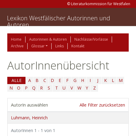
© Literaturkommission für Westfalen
Lexikon Westfälischer Autorinnen und
Autoren
Home
Autorinnen & Autoren
Nachlässe/Vorlässe
Archive
Glossar
Links
Kontakt
AutorInnenübersicht
ALLE
A
B
C
D
E
F
G
H
I
J
K
L
M
N
O
P
Q
R
S
T
U
V
W
Y
Z
AutorIn auswählen
Alle Filter zurücksetzen
Luhmann, Heinrich
AutorInnen 1 - 1 von 1