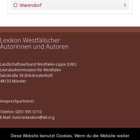
Warendorf
1
Lexikon Westfälischer
Autorinnen und Autoren
Landschaftsverband Westfalen-Lippe (LWL)
Literaturkommission für Westfalen
Salzstraße 38 (Erbdrostenhof)
48133 Münster
Ansprechpartnerin:
Telefon: 0251 591-5710
E-Mail: Autorenlexikon@lwl.org
Diese Website benutzt Cookies. Wenn du die Website weiter
Datenschutz
|
Impressum