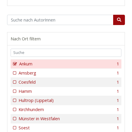
Nach Ort filtern
Ankum
1
Arnsberg
1
Coesfeld
1
Hamm
1
Hultrop (Lippetal)
1
Kirchhundem
1
Münster in Westfalen
1
Soest
1