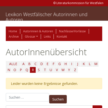
© Literaturkommission für Westfalen
Lexikon Westfälischer Autorinnen und
Autoren
Home
Autorinnen & Autoren
Nachlässe/Vorlässe
Archive
Glossar
Links
Kontakt
AutorInnenübersicht
ALLE
A
B
C
D
E
F
G
H
I
J
K
L
M
N
O
P
Q
R
S
T
U
V
W
Y
Z
Leider wurden keine Ergebnisse gefunden.
Suchen nach: