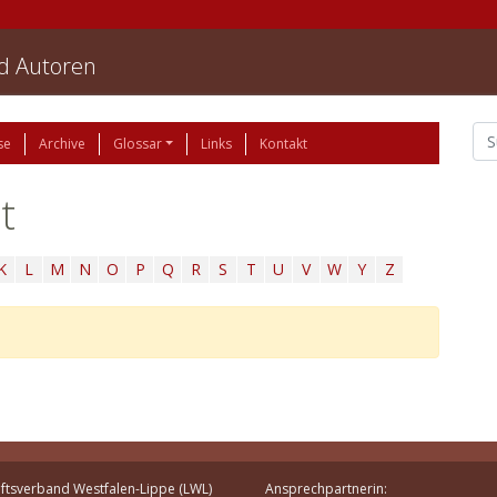
nd Autoren
se
Archive
Glossar
Links
Kontakt
t
K
L
M
N
O
P
Q
R
S
T
U
V
W
Y
Z
ftsverband Westfalen-Lippe (LWL)
Ansprechpartnerin: