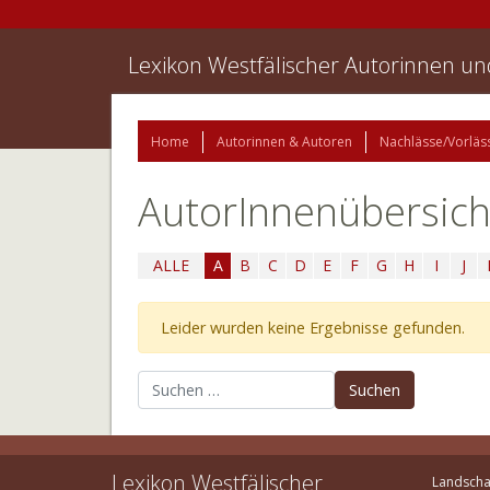
Lexikon Westfälischer Autorinnen u
Home
Autorinnen & Autoren
Nachlässe/Vorläs
AutorInnenübersich
ALLE
A
B
C
D
E
F
G
H
I
J
Leider wurden keine Ergebnisse gefunden.
Suchen nach:
Lexikon Westfälischer
Landscha