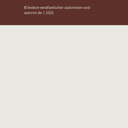
© lexikon-westfaelischer-autorinnen-und-
autoren.de | 2025