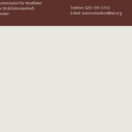
kommission für Westfalen
Telefon: 0251 591-5710
e 38 (Erbdrostenhof)
E-Mail: Autorenlexikon@lwl.org
nster