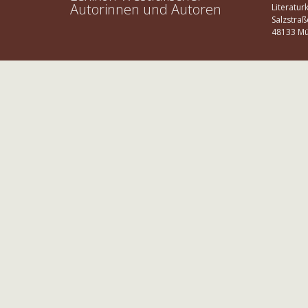
Autorinnen und Autoren
Literatur
Salzstraß
48133 Mü