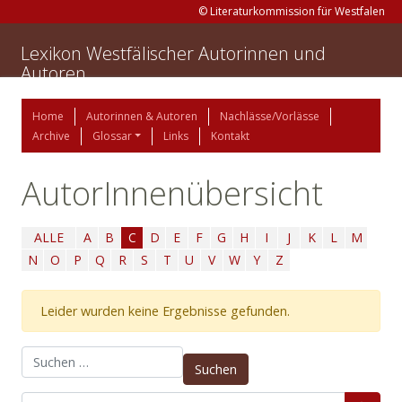
© Literaturkommission für Westfalen
Lexikon Westfälischer Autorinnen und
Autoren
Home
Autorinnen & Autoren
Nachlässe/Vorlässe
Archive
Glossar
Links
Kontakt
AutorInnenübersicht
ALLE
A
B
C
D
E
F
G
H
I
J
K
L
M
N
O
P
Q
R
S
T
U
V
W
Y
Z
Leider wurden keine Ergebnisse gefunden.
Suchen nach: