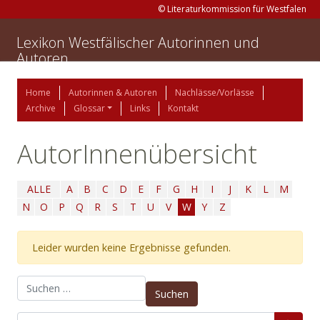
© Literaturkommission für Westfalen
Lexikon Westfälischer Autorinnen und
Autoren
Home
Autorinnen & Autoren
Nachlässe/Vorlässe
Archive
Glossar
Links
Kontakt
AutorInnenübersicht
ALLE
A
B
C
D
E
F
G
H
I
J
K
L
M
N
O
P
Q
R
S
T
U
V
W
Y
Z
Leider wurden keine Ergebnisse gefunden.
Suchen nach: