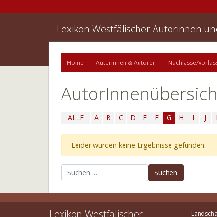
Lexikon Westfälischer Autorinnen u
Home
Autorinnen & Autoren
Nachlässe/Vorläs
AutorInnenübersich
ALLE
A
B
C
D
E
F
G
H
I
J
Leider wurden keine Ergebnisse gefunden.
Suchen nach:
Lexikon Westfälischer
Landscha