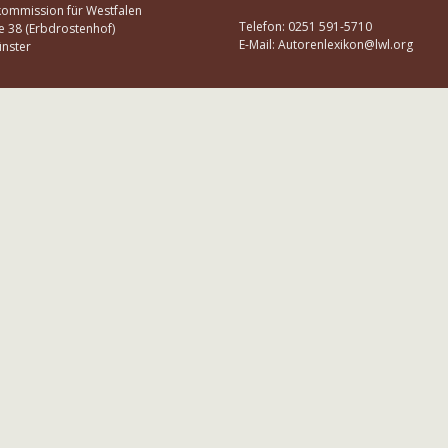
kommission für Westfalen
Telefon: 0251 591-5710
e 38 (Erbdrostenhof)
E-Mail: Autorenlexikon@lwl.org
nster