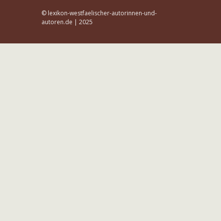
© lexikon-westfaelischer-autorinnen-und-
autoren.de | 2025