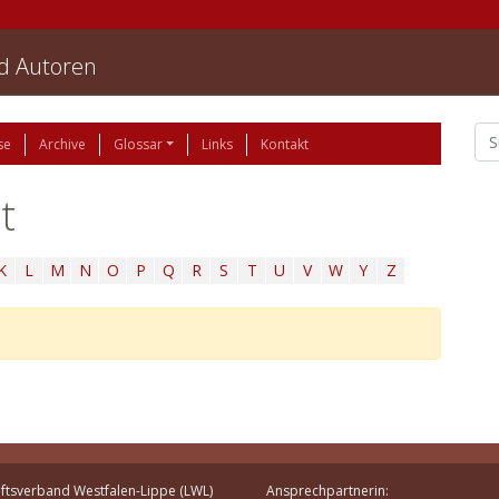
nd Autoren
se
Archive
Glossar
Links
Kontakt
t
K
L
M
N
O
P
Q
R
S
T
U
V
W
Y
Z
ftsverband Westfalen-Lippe (LWL)
Ansprechpartnerin: