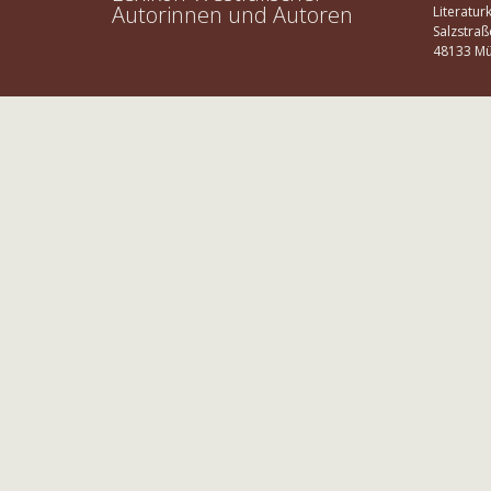
Autorinnen und Autoren
Literatur
Salzstraß
48133 Mü