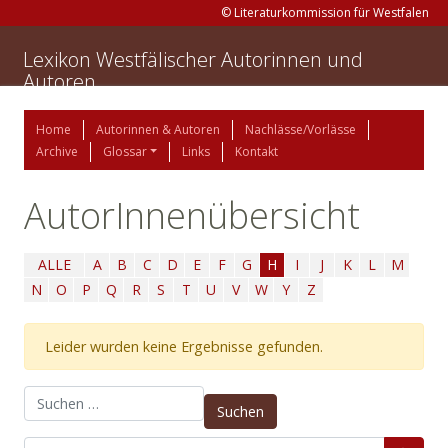
© Literaturkommission für Westfalen
Lexikon Westfälischer Autorinnen und
Autoren
Home
Autorinnen & Autoren
Nachlässe/Vorlässe
Archive
Glossar
Links
Kontakt
AutorInnenübersicht
ALLE
A
B
C
D
E
F
G
H
I
J
K
L
M
N
O
P
Q
R
S
T
U
V
W
Y
Z
Leider wurden keine Ergebnisse gefunden.
Suchen nach: