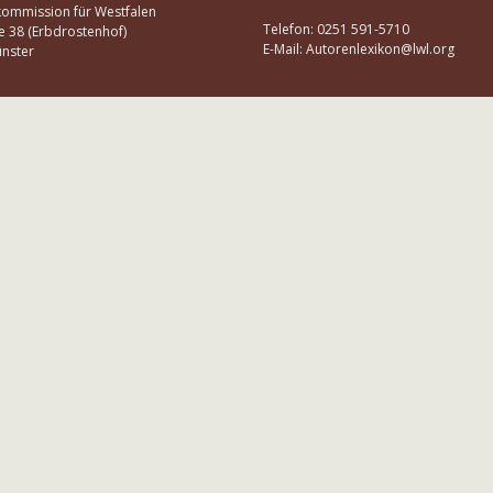
kommission für Westfalen
Telefon: 0251 591-5710
e 38 (Erbdrostenhof)
E-Mail: Autorenlexikon@lwl.org
nster