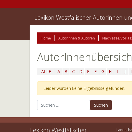
Lexikon Westfälischer Autorinnen u
Home
Autorinnen & Autoren
Nachlässe/Vorläs
AutorInnenübersich
ALLE
A
B
C
D
E
F
G
H
I
J
Leider wurden keine Ergebnisse gefunden.
Suchen nach:
Lexikon Westfälischer
Landscha