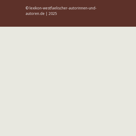
© lexikon-westfaelischer-autorinnen-und-
autoren.de | 2025