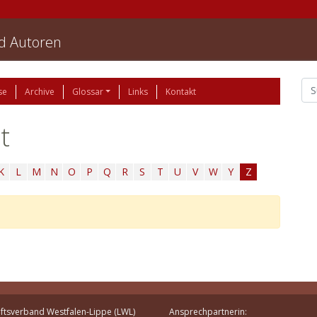
nd Autoren
se
Archive
Glossar
Links
Kontakt
t
K
L
M
N
O
P
Q
R
S
T
U
V
W
Y
Z
ftsverband Westfalen-Lippe (LWL)
Ansprechpartnerin: