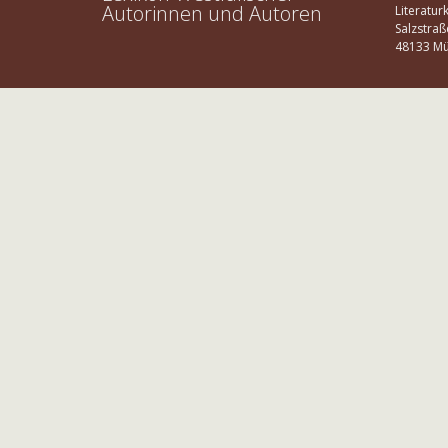
Autorinnen und Autoren
Literatur
Salzstraß
48133 Mü