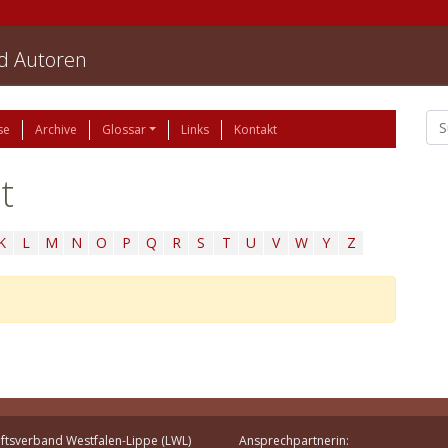
nd Autoren
se
Archive
Glossar
Links
Kontakt
t
K
L
M
N
O
P
Q
R
S
T
U
V
W
Y
Z
ftsverband Westfalen-Lippe (LWL)
Ansprechpartnerin: