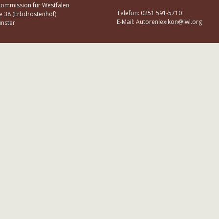
kommission für Westfalen
Telefon: 0251 591-5710
e 38 (Erbdrostenhof)
E-Mail: Autorenlexikon@lwl.org
nster