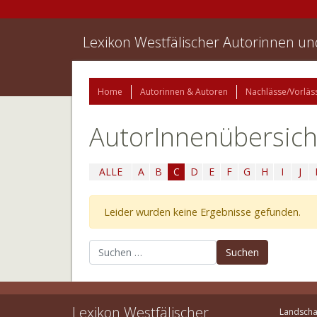
Lexikon Westfälischer Autorinnen u
Home
Autorinnen & Autoren
Nachlässe/Vorläs
AutorInnenübersich
ALLE
A
B
C
D
E
F
G
H
I
J
Leider wurden keine Ergebnisse gefunden.
Suchen nach:
Lexikon Westfälischer
Landscha