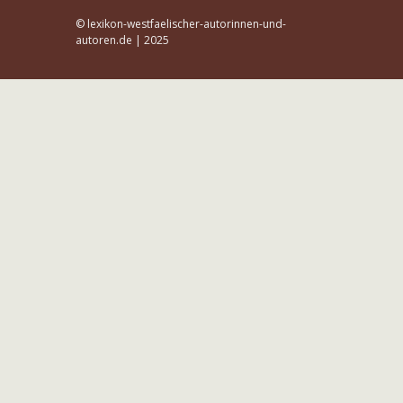
© lexikon-westfaelischer-autorinnen-und-
autoren.de | 2025