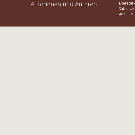
Autorinnen und Autoren
Literatur
Salzstraß
48133 Mü