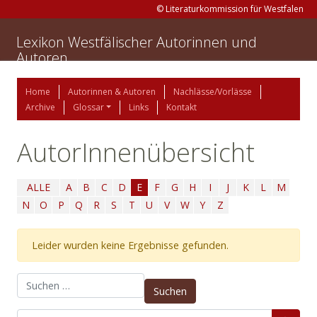
© Literaturkommission für Westfalen
Lexikon Westfälischer Autorinnen und
Autoren
Home
Autorinnen & Autoren
Nachlässe/Vorlässe
Archive
Glossar
Links
Kontakt
AutorInnenübersicht
ALLE
A
B
C
D
E
F
G
H
I
J
K
L
M
N
O
P
Q
R
S
T
U
V
W
Y
Z
Leider wurden keine Ergebnisse gefunden.
Suchen nach: