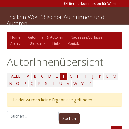
© Literaturkommission für Westfalen
Lexikon Westfälischer Autorinnen und
Autoren
Home
Autorinnen & Autoren
Nachlässe/Vorlässe
Archive
Glossar
Links
Kontakt
AutorInnenübersicht
ALLE
A
B
C
D
E
F
G
H
I
J
K
L
M
N
O
P
Q
R
S
T
U
V
W
Y
Z
Leider wurden keine Ergebnisse gefunden.
Suchen nach: