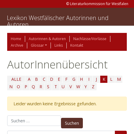
© Literaturkommission für Westfalen
Lexikon Westfälischer Autorinnen und
Autoren
Home
Autorinnen & Autoren
Nachlässe/Vorlässe
Archive
Glossar
Links
Kontakt
AutorInnenübersicht
ALLE
A
B
C
D
E
F
G
H
I
J
K
L
M
N
O
P
Q
R
S
T
U
V
W
Y
Z
Leider wurden keine Ergebnisse gefunden.
Suchen nach: