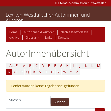
© Literaturkommission für Westfalen
Lexikon Westfälischer Autorinnen und
Autoren
Home
Autorinnen & Autoren
Nachlässe/Vorlässe
Archive
Glossar
Links
Kontakt
AutorInnenübersicht
ALLE
A
B
C
D
E
F
G
H
I
J
K
L
M
N
O
P
Q
R
S
T
U
V
W
Y
Z
Leider wurden keine Ergebnisse gefunden.
Suchen nach: