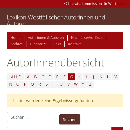
© Literaturkommission für Westfalen
Lexikon Westfälischer Autorinnen und
Autoren
Home
Autorinnen & Autoren
Nachlässe/Vorlässe
Archive
Glossar
Links
Kontakt
AutorInnenübersicht
ALLE
A
B
C
D
E
F
G
H
I
J
K
L
M
N
O
P
Q
R
S
T
U
V
W
Y
Z
Leider wurden keine Ergebnisse gefunden.
Suchen nach: