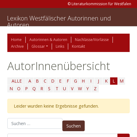
© Literaturkommission für Westfalen
Lexikon Westfälischer Autorinnen und
Autoren
Home
Autorinnen & Autoren
Nachlässe/Vorlässe
Archive
Glossar
Links
Kontakt
AutorInnenübersicht
ALLE
A
B
C
D
E
F
G
H
I
J
K
L
M
N
O
P
Q
R
S
T
U
V
W
Y
Z
Leider wurden keine Ergebnisse gefunden.
Suchen nach: