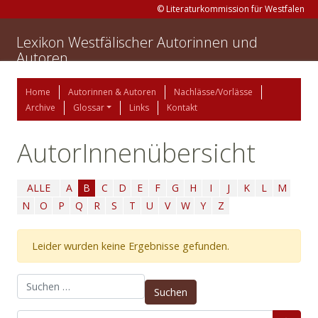
© Literaturkommission für Westfalen
Lexikon Westfälischer Autorinnen und
Autoren
Home
Autorinnen & Autoren
Nachlässe/Vorlässe
Archive
Glossar
Links
Kontakt
AutorInnenübersicht
ALLE
A
B
C
D
E
F
G
H
I
J
K
L
M
N
O
P
Q
R
S
T
U
V
W
Y
Z
Leider wurden keine Ergebnisse gefunden.
Suchen nach: