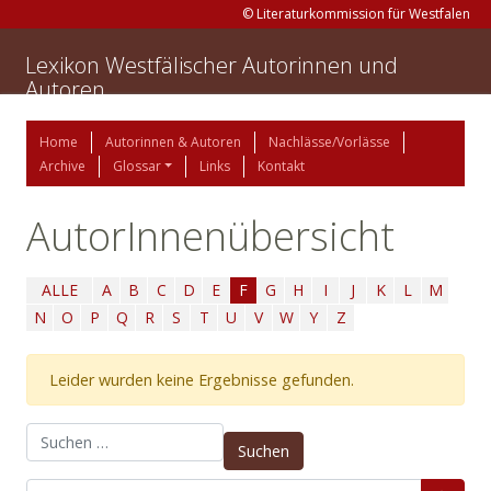
© Literaturkommission für Westfalen
Lexikon Westfälischer Autorinnen und
Autoren
Home
Autorinnen & Autoren
Nachlässe/Vorlässe
Archive
Glossar
Links
Kontakt
AutorInnenübersicht
ALLE
A
B
C
D
E
F
G
H
I
J
K
L
M
N
O
P
Q
R
S
T
U
V
W
Y
Z
Leider wurden keine Ergebnisse gefunden.
Suchen nach: