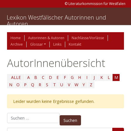
© Literaturkommission für Westfalen
Lexikon Westfälischer Autorinnen und
Autoren
Home
Autorinnen & Autoren
Nachlässe/Vorlässe
Archive
Glossar
Links
Kontakt
AutorInnenübersicht
ALLE
A
B
C
D
E
F
G
H
I
J
K
L
M
N
O
P
Q
R
S
T
U
V
W
Y
Z
Leider wurden keine Ergebnisse gefunden.
Suchen nach: