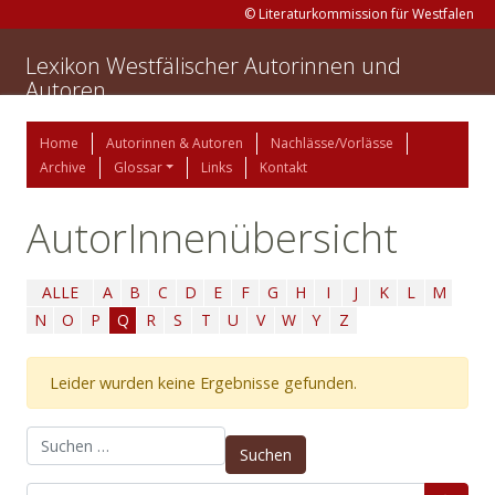
© Literaturkommission für Westfalen
Lexikon Westfälischer Autorinnen und
Autoren
Home
Autorinnen & Autoren
Nachlässe/Vorlässe
Archive
Glossar
Links
Kontakt
AutorInnenübersicht
ALLE
A
B
C
D
E
F
G
H
I
J
K
L
M
N
O
P
Q
R
S
T
U
V
W
Y
Z
Leider wurden keine Ergebnisse gefunden.
Suchen nach: