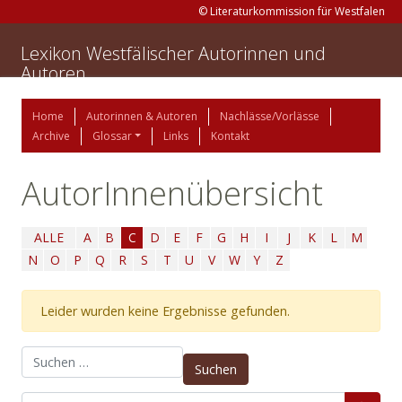
© Literaturkommission für Westfalen
Lexikon Westfälischer Autorinnen und
Autoren
Home
Autorinnen & Autoren
Nachlässe/Vorlässe
Archive
Glossar
Links
Kontakt
AutorInnenübersicht
ALLE
A
B
C
D
E
F
G
H
I
J
K
L
M
N
O
P
Q
R
S
T
U
V
W
Y
Z
Leider wurden keine Ergebnisse gefunden.
Suchen nach: